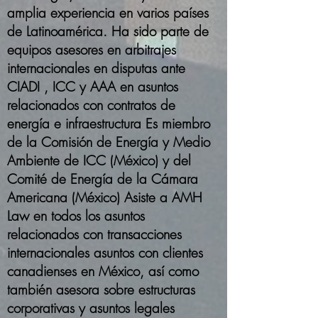
amplia experiencia en varios países
de Latinoamérica. Ha sido parte de
equipos asesores en arbitrajes
internacionales en disputas ante
CIADI , ICC y AAA en asuntos
relacionados con contratos de
energía e infraestructura Es miembro
de la Comisión de Energía y Medio
Ambiente de ICC (México) y del
Comité de Energía de la Cámara
Americana (México) Asiste a AMH
Law en todos los asuntos
relacionados con transacciones
internacionales asuntos con clientes
canadienses en México, así como
también asesora sobre estructuras
corporativas y asuntos legales