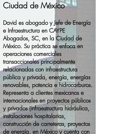
Ciudad de México
David es abogado y Jefe de Energía
e Infraestructura en CAYPE
Abogados, SC, en la Ciudad de
México. Su práctica se enfoca en
operaciones comerciales
transaccionales principalmente
relacionadas con infraestructura
pública y privada, energía, energías
renovables, potencia e hidrocarburos.
Representa a clientes mexicanos e
internacionales en proyectos públicos
y privados (infraestructura hidráulica,
instalaciones hospitalarias,
construcción de carreteras, proyectos
de energía, en México y cuenta con