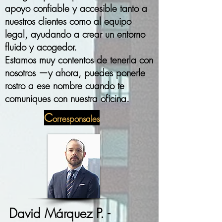
apoyo confiable y accesible tanto a
nuestros clientes como al equipo
legal, ayudando a crear un entorno
fluido y acogedor.
Estamos muy contentos de tenerla con
nosotros —y ahora, puedes ponerle
rostro a ese nombre cuando te
comuniques con nuestra oficina.
C
orresponsales
David Márquez P. -