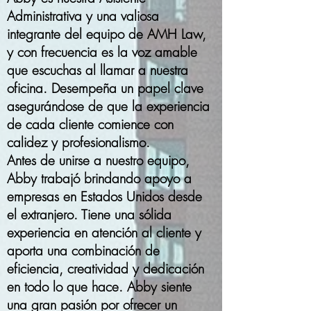
Administrativa y una valiosa
integrante del equipo de AMH Law,
y con frecuencia es la voz amable
que escuchas al llamar a nuestra
oficina. Desempeña un papel clave
asegurándose de que la experiencia
de cada cliente comience con
calidez y profesionalismo.
Antes de unirse a nuestro equipo,
Abby trabajó brindando apoyo a
empresas en Estados Unidos desde
el extranjero. Tiene una sólida
experiencia en atención al cliente y
aporta una combinación de
eficiencia, creatividad y dedicación
en todo lo que hace. Abby siente
una gran pasión por ofrecer un