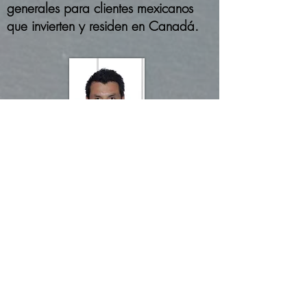
generales para clientes mexicanos
que invierten y residen en Canadá.
Randall Gutierrez - Costa
Rica
Randall tiene un JD en Derecho Civil
de la Universidad de Costa Rica
(UCR), un LLM en Common Law de
Osgoode Hall Law School, Canadá,